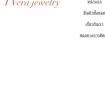
T Vera jewelry
หน้าแรก
Main Materials : 925 sterling
and natural gemstone, cold
สินค้าทั้งหม
Gemstone : Ruby
Types: rings
เกี่ยวกับเรา
We also offer wholesaler pri
Contact us for more detail
ช่องทางการติด