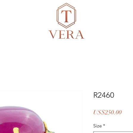
R2460
價
US$250.00
格
Size
*