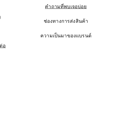
คำถามที่พบเจอบ่อย
 silver with gold plated
 enamel
ด
ช่องทางการส่งสินค้า
ความเป็นมาของแบรนด์
ce
s +66817014021 hataisilver@hotmail.com
ต่อ