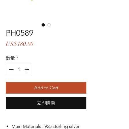
PH0589
價
US$180.00
格
數量
*
Add to Cart
立即購買
Main Materials : 925 sterling silver