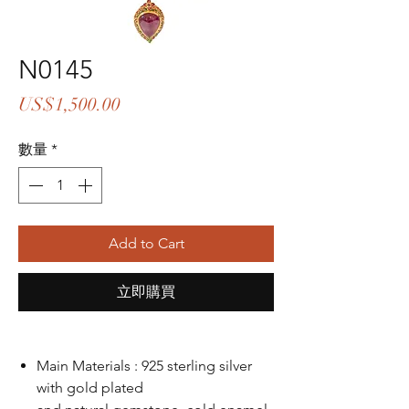
N0145
價
US$1,500.00
格
數量
*
Add to Cart
立即購買
Main Materials : 925 sterling silver
with gold plated