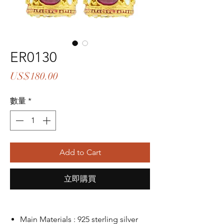
ER0130
價
US$180.00
格
數量
*
Add to Cart
立即購買
Main Materials : 925 sterling silver