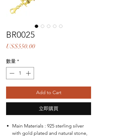
BR0025
價
US$550.00
格
數量
*
Add to Cart
立即購買
Main Materials : 925 sterling silver
with gold plated and natural stone,