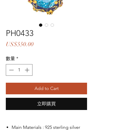
PH0433
價
US$550.00
格
數量
*
Add to Cart
立即購買
Main Materials : 925 sterling silver